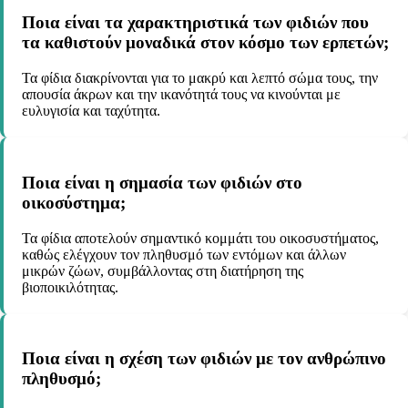
Ποια είναι τα χαρακτηριστικά των φιδιών που
τα καθιστούν μοναδικά στον κόσμο των ερπετών;
Τα φίδια διακρίνονται για το μακρύ και λεπτό σώμα τους, την
απουσία άκρων και την ικανότητά τους να κινούνται με
ευλυγισία και ταχύτητα.
Ποια είναι η σημασία των φιδιών στο
οικοσύστημα;
Τα φίδια αποτελούν σημαντικό κομμάτι του οικοσυστήματος,
καθώς ελέγχουν τον πληθυσμό των εντόμων και άλλων
μικρών ζώων, συμβάλλοντας στη διατήρηση της
βιοποικιλότητας.
Ποια είναι η σχέση των φιδιών με τον ανθρώπινο
πληθυσμό;