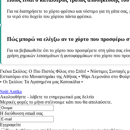
Για να διατηρήσετε το χόρτο φρέσκο και νόστιμο για τη γάτα σας,
το νερό στο δοχείο του χόρτου πάντα φρέσκο.
Πώς μπορώ να ελέγξω αν το χόρτο που προσφέρω στ
Για να βεβαιωθείτε ότι το χόρτο που προσφέρετε στη γάτα σας εί
χρήση χημικών λιπασμάτων ή φυτοφαρμάκων στο χόρτο που προσ
Γκέκα Σκύλος: Ο Πιο Πιστός Φίλος στο Σπίτι!
•
Νόστιμες Συνταγές μ
Εστιατόριο στο Μοναστηράκι της Αθήνας
•
Ψάρι Λεμονάτο στο Φούρ
•
Οι Σκύλοι: Τα Αγαπημένα μας Κατοικίδια
•
Spiti Antika
Ακολουθήστε - λάβετε το ενημερωτικό μας δελτίο
Μερικές φορές το μήνα στέλνουμε κάτι που θα απολαύσετε.
Η διεύθυνση email σας
Εγγραφείτε