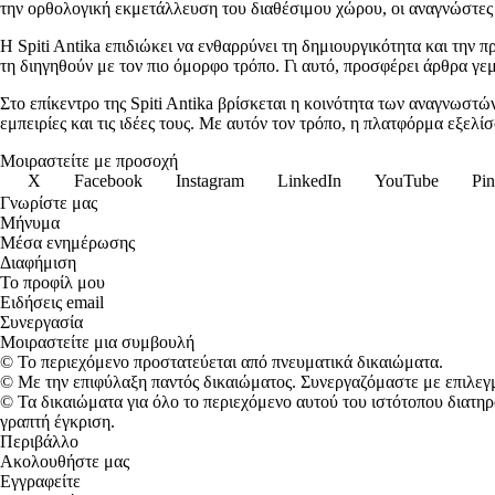
την ορθολογική εκμετάλλευση του διαθέσιμου χώρου, οι αναγνώστε
Η Spiti Antika επιδιώκει να ενθαρρύνει τη δημιουργικότητα και την 
τη διηγηθούν με τον πιο όμορφο τρόπο. Γι αυτό, προσφέρει άρθρα γε
Στο επίκεντρο της Spiti Antika βρίσκεται η κοινότητα των αναγνωστών
εμπειρίες και τις ιδέες τους. Με αυτόν τον τρόπο, η πλατφόρμα εξελ
Μοιραστείτε με προσοχή
X
Facebook
Instagram
LinkedIn
YouTube
Pin
Γνωρίστε μας
Μήνυμα
Μέσα ενημέρωσης
Διαφήμιση
Το προφίλ μου
Ειδήσεις email
Συνεργασία
Μοιραστείτε μια συμβουλή
© Το περιεχόμενο προστατεύεται από πνευματικά δικαιώματα.
© Με την επιφύλαξη παντός δικαιώματος. Συνεργαζόμαστε με επιλεγμ
© Τα δικαιώματα για όλο το περιεχόμενο αυτού του ιστότοπου διατ
γραπτή έγκριση.
Περιβάλλο
Ακολουθήστε μας
Εγγραφείτε