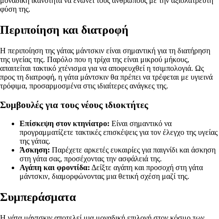
μοναδική ικανότητα να ενώνει τους ανθρώπους με την αξιολάτρευτη
φύση της.
Περιποίηση και διατροφή
Η περιποίηση της γάτας μάντσκιν είναι σημαντική για τη διατήρηση
της υγείας της. Παρόλο που η τρίχα της είναι μικρού μήκους,
απαιτείται τακτικό χτένισμα για να αποφευχθεί η τσιμπολογιά. Ως
προς τη διατροφή, η γάτα μάντσκιν θα πρέπει να τρέφεται με υγιεινά
τρόφιμα, προσαρμοσμένα στις ιδιαίτερες ανάγκες της.
Συμβουλές για τους νέους ιδιοκτήτες
Επίσκεψη στον κτηνίατρο:
Είναι σημαντικό να
προγραμματίζετε τακτικές επισκέψεις για τον έλεγχο της υγείας
της γάτας.
Άσκηση:
Παρέχετε αρκετές ευκαιρίες για παιγνίδι και άσκηση
στη γάτα σας, προσέχοντας την ασφάλειά της.
Αγάπη και φροντίδα:
Δείξτε αγάπη και προσοχή στη γάτα
μάντσκιν, διαμορφώνοντας μια θετική σχέση μαζί της.
Συμπεράσματα
Η γάτα μάντσκιν αποτελεί μια μοναδική επιλογή στον κόσμο των