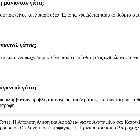
 η ράγκντολ γάτα;
ε πρωτεΐνες και λιπαρά οξέα. Επίσης, χρειάζεται τακτικό βούρτσισμ
άγκντολ γάτας;
ρέα και είναι παιχνιδιάρα. Είναι πολύ ευαίσθητη στις ανθρώπινες συνα
ράγκντολ γάτα;
περιλαμβάνουν προβλήματα υγείας του δέρματος και των τριχών, καθώς
ιατροφή.
 Γάτες: Η Απόλυτη Άνεση και Ασφάλεια για το Αγαπημένο σας Κατοικί
ρουραιοι: Ο πλανητικός φυτόφαγος
•
Η Πριγκίπισσα και ο Βάτραχος