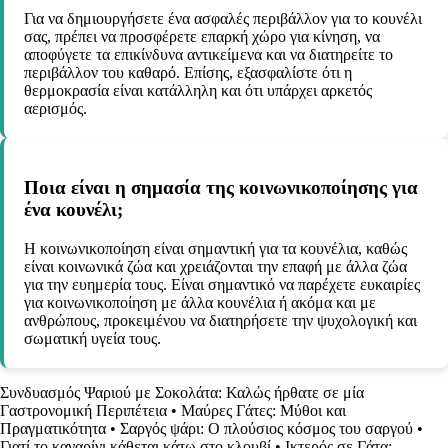
Για να δημιουργήσετε ένα ασφαλές περιβάλλον για το κουνέλι
σας, πρέπει να προσφέρετε επαρκή χώρο για κίνηση, να
αποφύγετε τα επικίνδυνα αντικείμενα και να διατηρείτε το
περιβάλλον του καθαρό. Επίσης, εξασφαλίστε ότι η
θερμοκρασία είναι κατάλληλη και ότι υπάρχει αρκετός
αερισμός.
Ποια είναι η σημασία της κοινωνικοποίησης για
ένα κουνέλι;
Η κοινωνικοποίηση είναι σημαντική για τα κουνέλια, καθώς
είναι κοινωνικά ζώα και χρειάζονται την επαφή με άλλα ζώα
για την ευημερία τους. Είναι σημαντικό να παρέχετε ευκαιρίες
για κοινωνικοποίηση με άλλα κουνέλια ή ακόμα και με
ανθρώπους, προκειμένου να διατηρήσετε την ψυχολογική και
σωματική υγεία τους.
Συνδυασμός Ψαριού με Σοκολάτα: Καλώς ήρθατε σε μία
Γαστρονομική Περιπέτεια
•
Μαύρες Γάτες: Μύθοι και
Πραγματικότητα
•
Σαργός ψάρι: Ο πλούσιος κόσμος του σαργού
•
Γιατί το καναρίνι κάθεται κάτω στο κλουβί
•
Ικτερός σε Γάτα: