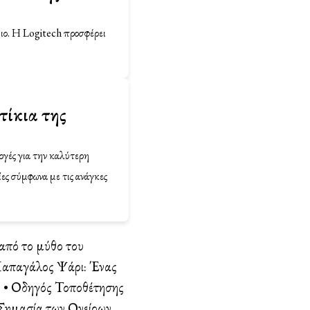
διο. Η Logitech προσφέρει
τίκια της
ογές για την καλύτερη
ες σύμφωνα με τις ανάγκες
από το μύθο του
απαγάλος Ψάρι: Ένας
ς
•
Οδηγός Τοποθέτησης
 Σημασία των Ονείρων