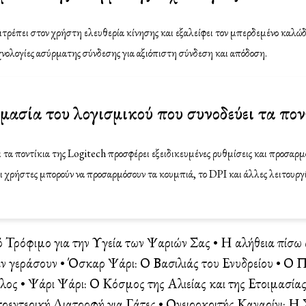
τρέπει στον χρήστη ελευθερία κίνησης και εξαλείφει τον μπερδεμένο καλώ
χνολογίες ασύρματης σύνδεσης για αξιόπιστη σύνδεση και απόδοση.
ημασία του λογισμικού που συνοδεύει τα πον
 τα ποντίκια της Logitech προσφέρει εξειδικευμένες ρυθμίσεις και προσαρμ
ι χρήστες μπορούν να προσαρμόσουν τα κουμπιά, το DPI και άλλες λειτουργί
ό Τρόφιμο για την Υγεία των Ψαριών Σας
•
Η αλήθεια πίσω 
ν γεράσουν
•
Όσκαρ Ψάρι: Ο Βασιλιάς του Ενυδρείου
•
Ο Π
ίλος
•
Ψάρι Ψάρι: Ο Κόσμος της Αλιείας και της Ετοιμασία
ρεντερική Διατροφή για Γάτες
•
Ονειροκριτής Καναρίνι: Η