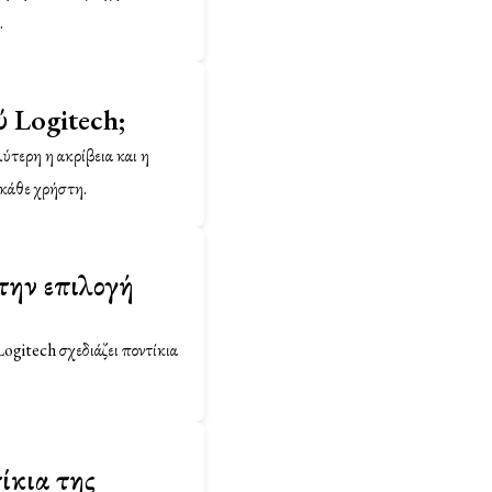
.
ύ Logitech;
ύτερη η ακρίβεια και η
 κάθε χρήστη.
στην επιλογή
Logitech σχεδιάζει ποντίκια
ίκια της