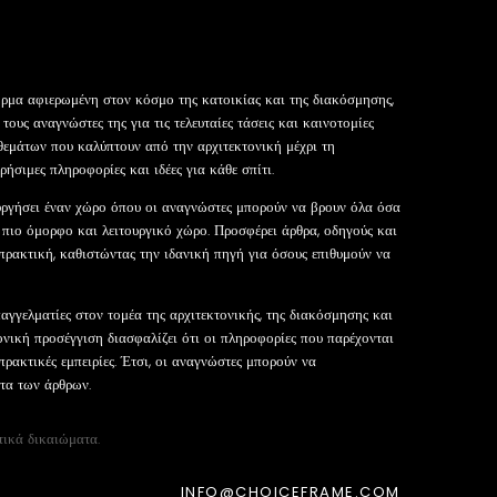
όρμα αφιερωμένη στον κόσμο της κατοικίας και της διακόσμησης,
τους αναγνώστες της για τις τελευταίες τάσεις και καινοτομίες
θεμάτων που καλύπτουν από την αρχιτεκτονική μέχρι τη
ήσιμες πληροφορίες και ιδέες για κάθε σπίτι.
ουργήσει έναν χώρο όπου οι αναγνώστες μπορούν να βρουν όλα όσα
ν πιο όμορφο και λειτουργικό χώρο. Προσφέρει άρθρα, οδηγούς και
πρακτική, καθιστώντας την ιδανική πηγή για όσους επιθυμούν να
αγγελματίες στον τομέα της αρχιτεκτονικής, της διακόσμησης και
ονική προσέγγιση διασφαλίζει ότι οι πληροφορίες που παρέχονται
 πρακτικές εμπειρίες. Έτσι, οι αναγνώστες μπορούν να
ητα των άρθρων.
τικά δικαιώματα.
INFO@CHOICEFRAME.COM