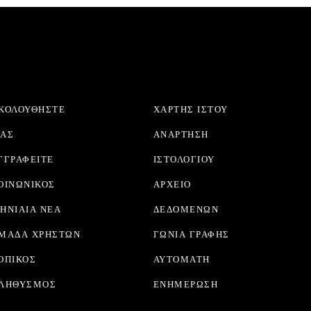
ΚΟΛΟΥΘΉΣΤΕ
ΧΆΡΤΗΣ ΙΣΤΟΎ
ΑΣ
ΑΝΆΡΤΗΣΗ
ΓΓΡΑΦΕΊΤΕ
ΙΣΤΟΛΟΓΊΟΥ
ΟΙΝΩΝΙΚΌΣ
ΑΡΧΕΊΟ
ΗΝΙΑΊΑ ΝΈΑ
ΔΕΔΟΜΈΝΩΝ
ΜΆΔΑ ΧΡΗΣΤΏΝ
ΓΩΝΙΆ ΓΡΑΦΉΣ
ΟΠΙΚΌΣ
ΑΥΤΌΜΑΤΗ
ΛΗΘΥΣΜΌΣ
ΕΝΗΜΈΡΩΣΗ