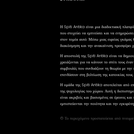
Η Spiti Antika είναι μια διαδικτυακή πλατφ
που στοχεύει να εμπνεύσει και να ενημερώσει 
στον τομέα αυτό. Μέσω μιας ευρείας γκάμας 
διακόσμηση και την ανακαίνιση, προσφέρει χρ
Η αποστολή της Spiti Antika είναι να δημι
χρειάζονται για να κάνουν το σπίτι τους ένα
συμβουλές που συνδυάζουν τη θεωρία με την 
επενδύσουν στη βελτίωση της κατοικίας τους.
Η ομάδα της Spiti Antika αποτελείται από επ
της ψυχολογίας του χώρου. Αυτή η διεπιστημ
είναι ακριβείς και βασισμένες σε έρευνες και
εμπιστεύονται την ποιότητα και την εγκυρότ
© Το περιεχόμενο προστατεύεται από πνευμα