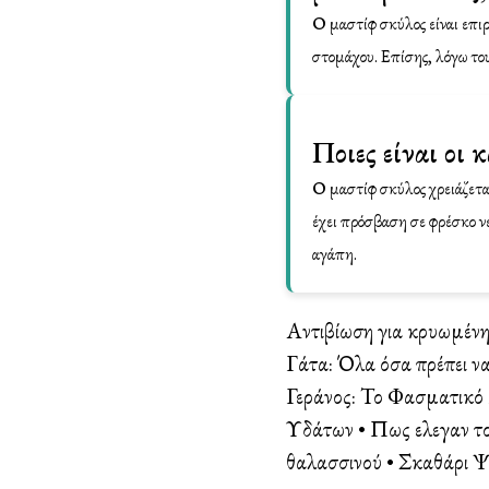
Ο μαστίφ σκύλος είναι επιρ
στομάχου. Επίσης, λόγω το
Ποιες είναι οι
Ο μαστίφ σκύλος χρειάζεται
έχει πρόσβαση σε φρέσκο νε
αγάπη.
Αντιβίωση για κρυωμένη
Γάτα: Όλα όσα πρέπει να
Γεράνος: Το Φασματικό
Υδάτων
•
Πως ελεγαν τ
θαλασσινού
•
Σκαθάρι Ψ