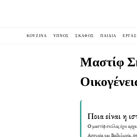
ΚΟΥΖΊΝΑ
ΥΠΝΟΣ
ΣΚΆΦΟΣ
ΠΑΙΔΙΆ
ΕΡΓΑΣ
Μαστίφ Σ
Οικογένει
Ποια είναι η ι
Ο μαστίφ σκύλος έχει αρχαί
Ασσυρία και Βαβυλωνία, όπ