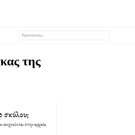
κας της
φ σκύλου;
ου ανιχνεύεται στην αρχαία