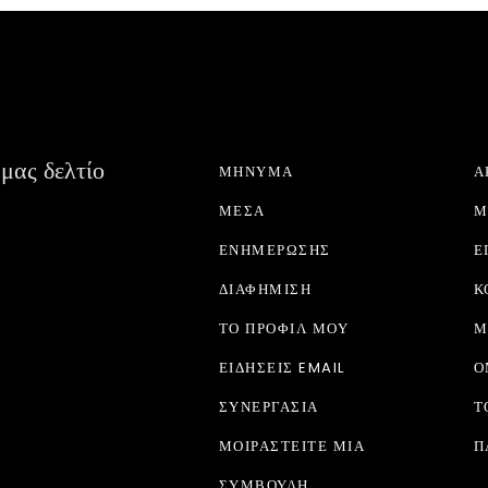
SPITI ANTIKA
μας δελτίο
ΜΉΝΥΜΑ
Α
ΜΈΣΑ
Μ
ΕΝΗΜΈΡΩΣΗΣ
Ε
ΔΙΑΦΉΜΙΣΗ
Κ
ΤΟ ΠΡΟΦΊΛ ΜΟΥ
Μ
ΕΙΔΉΣΕΙΣ EMAIL
Ο
ΣΥΝΕΡΓΑΣΊΑ
Τ
ΜΟΙΡΑΣΤΕΊΤΕ ΜΙΑ
Π
ΣΥΜΒΟΥΛΉ