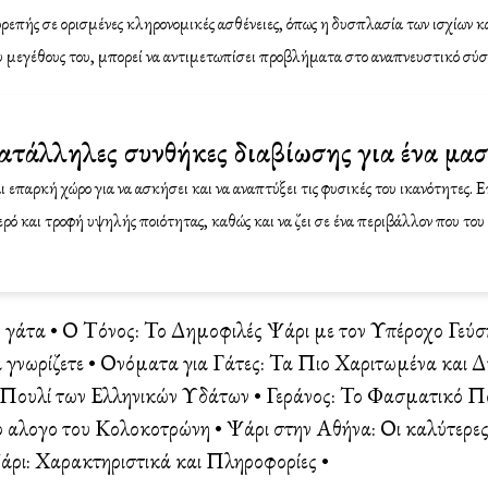
ρεπής σε ορισμένες κληρονομικές ασθένειες, όπως η δυσπλασία των ισχίων κ
υ μεγέθους του, μπορεί να αντιμετωπίσει προβλήματα στο αναπνευστικό σύ
 κατάλληλες συνθήκες διαβίωσης για ένα μα
 επαρκή χώρο για να ασκήσει και να αναπτύξει τις φυσικές του ικανότητες. Ε
ρό και τροφή υψηλής ποιότητας, καθώς και να ζει σε ένα περιβάλλον που του
 γάτα
•
Ο Τόνος: Το Δημοφιλές Ψάρι με τον Υπέροχο Γεύσ
 γνωρίζετε
•
Ονόματα για Γάτες: Τα Πιο Χαριτωμένα και
 Πουλί των Ελληνικών Υδάτων
•
Γεράνος: Το Φασματικό Π
ο αλογο του Κολοκοτρώνη
•
Ψάρι στην Αθήνα: Οι καλύτερες 
άρι: Χαρακτηριστικά και Πληροφορίες
•