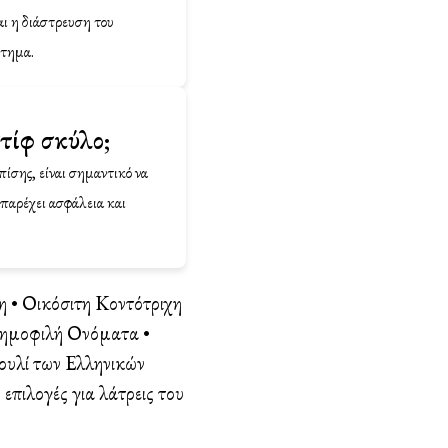
αι η διάστρευση του
στημα.
στίφ σκύλο;
πίσης, είναι σημαντικό να
 παρέχει ασφάλεια και
η
•
Οικόσιτη Κοντότριχη
 Δημοφιλή Ονόματα
•
ουλί των Ελληνικών
επιλογές για λάτρεις του