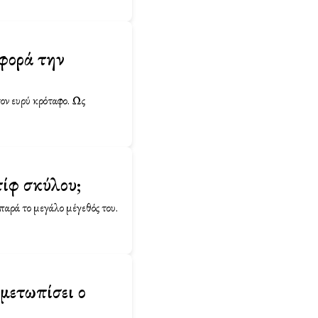
αφορά την
ον ευρύ κρόταφο. Ως
τίφ σκύλου;
παρά το μεγάλο μέγεθός του.
ιμετωπίσει ο