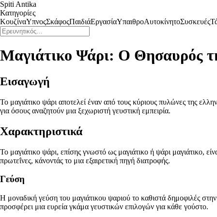
Spiti Antika
Κατηγορίες
Κουζίνα
Υπνος
Σκάφος
Παιδιά
Εργασία
Υπαιθρο
Αυτοκίνητο
Συσκευές
Τ
Μαγιάτικο Ψάρι: Ο Θησαυρός τ
Εισαγωγή
Το μαγιάτικο ψάρι αποτελεί έναν από τους κύριους πυλώνες της ελλην
για όσους αναζητούν μια ξεχωριστή γευστική εμπειρία.
Χαρακτηριστικά
Το μαγιάτικο ψάρι, επίσης γνωστό ως μαγιάτικο ή ψάρι μαγιάτικο, είν
πρωτεΐνες, κάνοντάς το μια εξαιρετική πηγή διατροφής.
Γεύση
Η μοναδική γεύση του μαγιάτικου ψαριού το καθιστά δημοφιλές στην 
προσφέρει μια ευρεία γκάμα γευστικών επιλογών για κάθε γούστο.