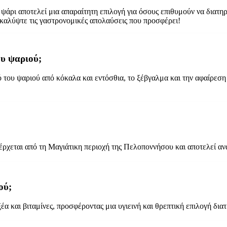
ο ψάρι αποτελεί μια απαραίτητη επιλογή για όσους επιθυμούν να διατ
ακαλύψτε τις γαστρονομικές απολαύσεις που προσφέρει!
ου ψαριού;
 του ψαριού από κόκαλα και εντόσθια, το ξέβγαλμα και την αφαίρεσ
οέρχεται από τη Μαγιάτικη περιοχή της Πελοποννήσου και αποτελεί α
ού;
έα και βιταμίνες, προσφέροντας μια υγιεινή και θρεπτική επιλογή δια