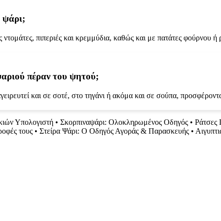
ο ψάρι;
 ντομάτες, πιπεριές και κρεμμύδια, καθώς και με πατάτες φούρνου ή ρ
ψαριού πέραν του ψητού;
ειρευτεί και σε σοτέ, στο τηγάνι ή ακόμα και σε σούπα, προσφέροντα
κιών Υπολογιστή
•
Σκορπιναψάρι: Ολοκληρωμένος Οδηγός
•
Ράτσες 
ροφές τους
•
Στείρα Ψάρι: Ο Οδηγός Αγοράς & Παρασκευής
•
Αιγυπτι