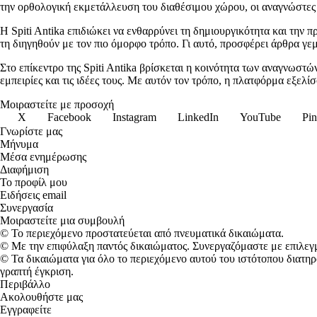
την ορθολογική εκμετάλλευση του διαθέσιμου χώρου, οι αναγνώστε
Η Spiti Antika επιδιώκει να ενθαρρύνει τη δημιουργικότητα και την 
τη διηγηθούν με τον πιο όμορφο τρόπο. Γι αυτό, προσφέρει άρθρα γε
Στο επίκεντρο της Spiti Antika βρίσκεται η κοινότητα των αναγνωστών
εμπειρίες και τις ιδέες τους. Με αυτόν τον τρόπο, η πλατφόρμα εξελ
Μοιραστείτε με προσοχή
X
Facebook
Instagram
LinkedIn
YouTube
Pin
Γνωρίστε μας
Μήνυμα
Μέσα ενημέρωσης
Διαφήμιση
Το προφίλ μου
Ειδήσεις email
Συνεργασία
Μοιραστείτε μια συμβουλή
© Το περιεχόμενο προστατεύεται από πνευματικά δικαιώματα.
© Με την επιφύλαξη παντός δικαιώματος. Συνεργαζόμαστε με επιλεγμ
© Τα δικαιώματα για όλο το περιεχόμενο αυτού του ιστότοπου διατ
γραπτή έγκριση.
Περιβάλλο
Ακολουθήστε μας
Εγγραφείτε