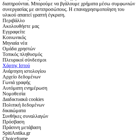
διατηρούνται. Μπορούμε να βγάλουμε χρήματα μέσω συμφωνιών
συνεργασίας με αντιπροσώπους. Η επαναχρησιμοποίηση του
υλικού απαιτεί γραπτή έγκριση.
Περιβάλλο
Ακολουθήστε μας
Εγγραφείτε
Κοινωνικός
Μηνιαία νέα
Ομάδα χρηστών
Τοπικός πληθυσμός
Πλευρικοί σύνδεσμοι
Χάρτης Ιστού
Ανάρτηση ιστολογίου
Αρχείο δεδομένων
Γωνιά γραφής
Αυτόματη ενημέρωση
Νομοθεσία
Διαδικτυακά cookies
Πολιτική δεδομένων
δικαιώματα
Συνθήκες συναλλαγών
Πρόσβαση
Πράσινη μετάβαση
SpitiAntika.gr
Choiceframe