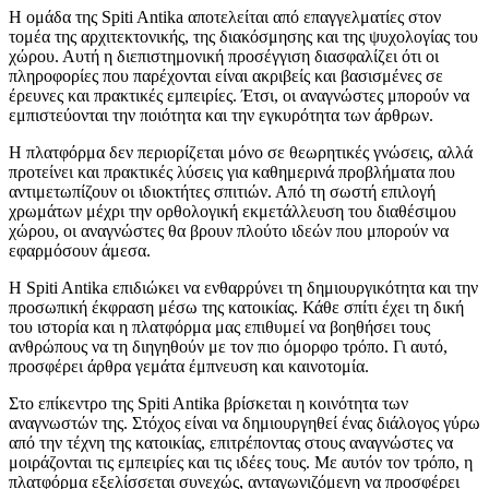
Η ομάδα της Spiti Antika αποτελείται από επαγγελματίες στον
τομέα της αρχιτεκτονικής, της διακόσμησης και της ψυχολογίας του
χώρου. Αυτή η διεπιστημονική προσέγγιση διασφαλίζει ότι οι
πληροφορίες που παρέχονται είναι ακριβείς και βασισμένες σε
έρευνες και πρακτικές εμπειρίες. Έτσι, οι αναγνώστες μπορούν να
εμπιστεύονται την ποιότητα και την εγκυρότητα των άρθρων.
Η πλατφόρμα δεν περιορίζεται μόνο σε θεωρητικές γνώσεις, αλλά
προτείνει και πρακτικές λύσεις για καθημερινά προβλήματα που
αντιμετωπίζουν οι ιδιοκτήτες σπιτιών. Από τη σωστή επιλογή
χρωμάτων μέχρι την ορθολογική εκμετάλλευση του διαθέσιμου
χώρου, οι αναγνώστες θα βρουν πλούτο ιδεών που μπορούν να
εφαρμόσουν άμεσα.
Η Spiti Antika επιδιώκει να ενθαρρύνει τη δημιουργικότητα και την
προσωπική έκφραση μέσω της κατοικίας. Κάθε σπίτι έχει τη δική
του ιστορία και η πλατφόρμα μας επιθυμεί να βοηθήσει τους
ανθρώπους να τη διηγηθούν με τον πιο όμορφο τρόπο. Γι αυτό,
προσφέρει άρθρα γεμάτα έμπνευση και καινοτομία.
Στο επίκεντρο της Spiti Antika βρίσκεται η κοινότητα των
αναγνωστών της. Στόχος είναι να δημιουργηθεί ένας διάλογος γύρω
από την τέχνη της κατοικίας, επιτρέποντας στους αναγνώστες να
μοιράζονται τις εμπειρίες και τις ιδέες τους. Με αυτόν τον τρόπο, η
πλατφόρμα εξελίσσεται συνεχώς, ανταγωνιζόμενη να προσφέρει