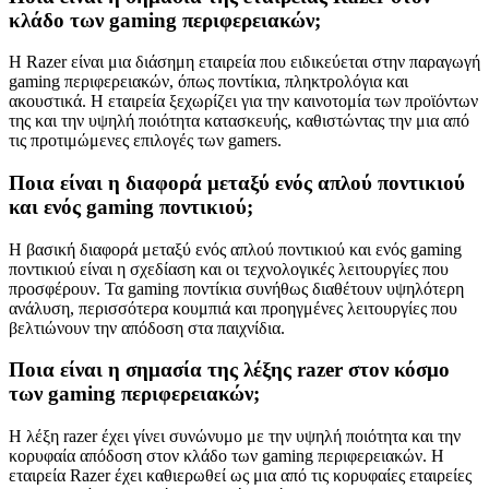
κλάδο των gaming περιφερειακών;
Η Razer είναι μια διάσημη εταιρεία που ειδικεύεται στην παραγωγή
gaming περιφερειακών, όπως ποντίκια, πληκτρολόγια και
ακουστικά. Η εταιρεία ξεχωρίζει για την καινοτομία των προϊόντων
της και την υψηλή ποιότητα κατασκευής, καθιστώντας την μια από
τις προτιμώμενες επιλογές των gamers.
Ποια είναι η διαφορά μεταξύ ενός απλού ποντικιού
και ενός gaming ποντικιού;
Η βασική διαφορά μεταξύ ενός απλού ποντικιού και ενός gaming
ποντικιού είναι η σχεδίαση και οι τεχνολογικές λειτουργίες που
προσφέρουν. Τα gaming ποντίκια συνήθως διαθέτουν υψηλότερη
ανάλυση, περισσότερα κουμπιά και προηγμένες λειτουργίες που
βελτιώνουν την απόδοση στα παιχνίδια.
Ποια είναι η σημασία της λέξης razer στον κόσμο
των gaming περιφερειακών;
Η λέξη razer έχει γίνει συνώνυμο με την υψηλή ποιότητα και την
κορυφαία απόδοση στον κλάδο των gaming περιφερειακών. Η
εταιρεία Razer έχει καθιερωθεί ως μια από τις κορυφαίες εταιρείες