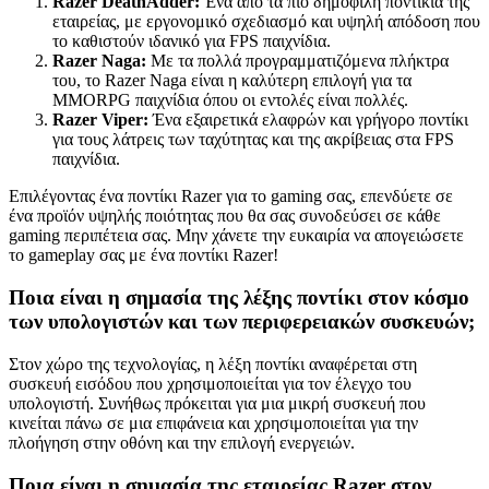
Razer DeathAdder:
Ένα από τα πιο δημοφιλή ποντίκια της
εταιρείας, με εργονομικό σχεδιασμό και υψηλή απόδοση που
το καθιστούν ιδανικό για FPS παιχνίδια.
Razer Naga:
Με τα πολλά προγραμματιζόμενα πλήκτρα
του, το Razer Naga είναι η καλύτερη επιλογή για τα
MMORPG παιχνίδια όπου οι εντολές είναι πολλές.
Razer Viper:
Ένα εξαιρετικά ελαφρών και γρήγορο ποντίκι
για τους λάτρεις των ταχύτητας και της ακρίβειας στα FPS
παιχνίδια.
Επιλέγοντας ένα ποντίκι Razer για το gaming σας, επενδύετε σε
ένα προϊόν υψηλής ποιότητας που θα σας συνοδεύσει σε κάθε
gaming περιπέτεια σας. Μην χάνετε την ευκαιρία να απογειώσετε
το gameplay σας με ένα ποντίκι Razer!
Ποια είναι η σημασία της λέξης ποντίκι στον κόσμο
των υπολογιστών και των περιφερειακών συσκευών;
Στον χώρο της τεχνολογίας, η λέξη ποντίκι αναφέρεται στη
συσκευή εισόδου που χρησιμοποιείται για τον έλεγχο του
υπολογιστή. Συνήθως πρόκειται για μια μικρή συσκευή που
κινείται πάνω σε μια επιφάνεια και χρησιμοποιείται για την
πλοήγηση στην οθόνη και την επιλογή ενεργειών.
Ποια είναι η σημασία της εταιρείας Razer στον