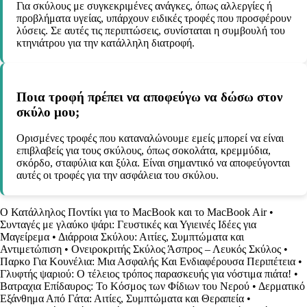
Για σκύλους με συγκεκριμένες ανάγκες, όπως αλλεργίες ή
προβλήματα υγείας, υπάρχουν ειδικές τροφές που προσφέρουν
λύσεις. Σε αυτές τις περιπτώσεις, συνίσταται η συμβουλή του
κτηνιάτρου για την κατάλληλη διατροφή.
Ποια τροφή πρέπει να αποφεύγω να δώσω στον
σκύλο μου;
Ορισμένες τροφές που καταναλώνουμε εμείς μπορεί να είναι
επιβλαβείς για τους σκύλους, όπως σοκολάτα, κρεμμύδια,
σκόρδο, σταφύλια και ξύλα. Είναι σημαντικό να αποφεύγονται
αυτές οι τροφές για την ασφάλεια του σκύλου.
Ο Κατάλληλος Ποντίκι για το MacBook και το MacBook Air
•
Συνταγές με γλαύκο ψάρι: Γευστικές και Υγιεινές Ιδέες για
Μαγείρεμα
•
Διάρροια Σκύλου: Αιτίες, Συμπτώματα και
Αντιμετώπιση
•
Ονειροκριτής Σκύλος Άσπρος – Λευκός Σκύλος
•
Παρκο Για Κουνέλια: Μια Ασφαλής Και Ενδιαφέρουσα Περιπέτεια
•
Γλυφτής ψαριού: Ο τέλειος τρόπος παρασκευής για νόστιμα πιάτα!
•
Βατραχια Επίδαυρος: Το Κόσμος των Φίδιων του Νερού
•
Δερματικό
Εξάνθημα Από Γάτα: Αιτίες, Συμπτώματα και Θεραπεία
•