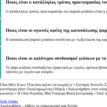
Ποιος είναι ο κατάλληλος τρόπος προετοιμασίας το
Ο κατάλληλος τρόπος προετοιμασίας του ψαριού μπιάνκο είναι η ψ
Ποιες είναι οι υγιεινές οφέλη της κατανάλωσης ψαρ
Η κατανάλωση ψαριού μπιάνκο συνδέεται με τη βελτίωση της καρδ
Ποιοι είναι οι καλύτεροι συνδυασμοί γεύσεων με το
Το ψάρι μπιάνκο συνδυάζεται εξαιρετικά με λεμόνι, φρέσκα βότα
σάλτσες με λεμόνι και σκόρδο.
Γάτα Μέιν Κουν: Όλα όσα πρέπει να γνωρίζετε
•
Συνταγή: Κουνέλι Σ
κοντότριχη γάτα: Ολοκληρωμένος Οδηγός
•
Καλωσήρθατε στον κόσμ
ωκεανών
•
Η Γάτα Περσίας: Μια Υπέροχη Φυλή Συντροφιάς
•
Γιατί 
Spiti Antika
Ακολουθήστε - λάβετε το ενημερωτικό μας δελτίο