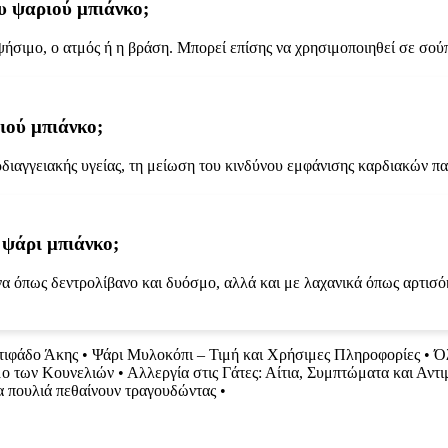
υ ψαριού μπιάνκο;
ήσιμο, ο ατμός ή η βράση. Μπορεί επίσης να χρησιμοποιηθεί σε σούπ
ιού μπιάνκο;
ιαγγειακής υγείας, τη μείωση του κινδύνου εμφάνισης καρδιακών παθ
 ψάρι μπιάνκο;
να όπως δεντρολίβανο και δυόσμο, αλλά και με λαχανικά όπως αρτισό
τιφάδο Άκης
•
Ψάρι Μυλοκόπι – Τιμή και Χρήσιμες Πληροφορίες
•
Όλ
ο των Κουνελιών
•
Αλλεργία στις Γάτες: Αίτια, Συμπτώματα και Αντ
τα πουλιά πεθαίνουν τραγουδώντας
•