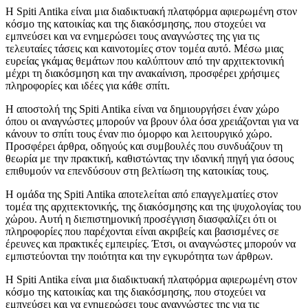
Η Spiti Antika είναι μια διαδικτυακή πλατφόρμα αφιερωμένη στον
κόσμο της κατοικίας και της διακόσμησης, που στοχεύει να
εμπνεύσει και να ενημερώσει τους αναγνώστες της για τις
τελευταίες τάσεις και καινοτομίες στον τομέα αυτό. Μέσω μιας
ευρείας γκάμας θεμάτων που καλύπτουν από την αρχιτεκτονική
μέχρι τη διακόσμηση και την ανακαίνιση, προσφέρει χρήσιμες
πληροφορίες και ιδέες για κάθε σπίτι.
Η αποστολή της Spiti Antika είναι να δημιουργήσει έναν χώρο
όπου οι αναγνώστες μπορούν να βρουν όλα όσα χρειάζονται για να
κάνουν το σπίτι τους έναν πιο όμορφο και λειτουργικό χώρο.
Προσφέρει άρθρα, οδηγούς και συμβουλές που συνδυάζουν τη
θεωρία με την πρακτική, καθιστώντας την ιδανική πηγή για όσους
επιθυμούν να επενδύσουν στη βελτίωση της κατοικίας τους.
Η ομάδα της Spiti Antika αποτελείται από επαγγελματίες στον
τομέα της αρχιτεκτονικής, της διακόσμησης και της ψυχολογίας του
χώρου. Αυτή η διεπιστημονική προσέγγιση διασφαλίζει ότι οι
πληροφορίες που παρέχονται είναι ακριβείς και βασισμένες σε
έρευνες και πρακτικές εμπειρίες. Έτσι, οι αναγνώστες μπορούν να
εμπιστεύονται την ποιότητα και την εγκυρότητα των άρθρων.
Η Spiti Antika είναι μια διαδικτυακή πλατφόρμα αφιερωμένη στον
κόσμο της κατοικίας και της διακόσμησης, που στοχεύει να
εμπνεύσει και να ενημερώσει τους αναγνώστες της για τις