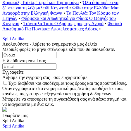
Καρακάλ, Τσίκλι, Ταμπί και Ταρταρούγα
•
Όλα όσα πρέπει να
ξέρετε για τη λέξη-κλειδί Keyword
•
Φίδια στην Ελλάδα: Μια
Αναφορά στην Ελληνική Φαυνα
•
Τα Πουλιά: Τον Κόσμο των
Πτηνών
•
Φάρμακα και Απωθητικά για Φίδια: Ο Οδηγός του
Κυνηγού
•
Τσιντσιλά Τιμή: Ο Δρόμος προς την Αγορά
•
Φυσικό
Απωθητικό Για Ποντίκια: Αποτελεσματικές Λύσεις
•
Spiti Antika
Ακολουθήστε - λάβετε το ενημερωτικό μας δελτίο
Μερικές φορές το μήνα στέλνουμε κάτι που θα απολαύσετε.
Η διεύθυνση email σας
Εγγραφείτε
Λάβαμε την εγγραφή σας - σας ευχαριστούμε
Έχω διαβάσει και αποδέχομαι τους όρους και τις προϋποθέσεις.
Όταν εγγράφεστε στο ενημερωτικό μας δελτίο, αποδέχεστε τους
κανόνες μας για την επεξεργασία και τη χρήση δεδομένων.
Μπορείτε να αποσύρετε τη συγκατάθεσή σας ανά πάσα στιγμή και
να διαγραφείτε με ένα κλικ.
Γνωρίστε μας
Spiti Antika
Spiti Antika