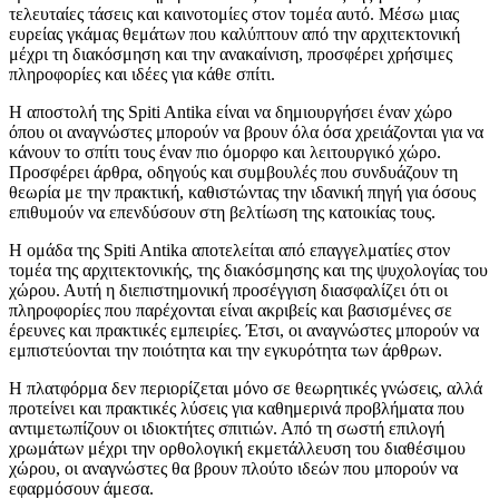
τελευταίες τάσεις και καινοτομίες στον τομέα αυτό. Μέσω μιας
ευρείας γκάμας θεμάτων που καλύπτουν από την αρχιτεκτονική
μέχρι τη διακόσμηση και την ανακαίνιση, προσφέρει χρήσιμες
πληροφορίες και ιδέες για κάθε σπίτι.
Η αποστολή της Spiti Antika είναι να δημιουργήσει έναν χώρο
όπου οι αναγνώστες μπορούν να βρουν όλα όσα χρειάζονται για να
κάνουν το σπίτι τους έναν πιο όμορφο και λειτουργικό χώρο.
Προσφέρει άρθρα, οδηγούς και συμβουλές που συνδυάζουν τη
θεωρία με την πρακτική, καθιστώντας την ιδανική πηγή για όσους
επιθυμούν να επενδύσουν στη βελτίωση της κατοικίας τους.
Η ομάδα της Spiti Antika αποτελείται από επαγγελματίες στον
τομέα της αρχιτεκτονικής, της διακόσμησης και της ψυχολογίας του
χώρου. Αυτή η διεπιστημονική προσέγγιση διασφαλίζει ότι οι
πληροφορίες που παρέχονται είναι ακριβείς και βασισμένες σε
έρευνες και πρακτικές εμπειρίες. Έτσι, οι αναγνώστες μπορούν να
εμπιστεύονται την ποιότητα και την εγκυρότητα των άρθρων.
Η πλατφόρμα δεν περιορίζεται μόνο σε θεωρητικές γνώσεις, αλλά
προτείνει και πρακτικές λύσεις για καθημερινά προβλήματα που
αντιμετωπίζουν οι ιδιοκτήτες σπιτιών. Από τη σωστή επιλογή
χρωμάτων μέχρι την ορθολογική εκμετάλλευση του διαθέσιμου
χώρου, οι αναγνώστες θα βρουν πλούτο ιδεών που μπορούν να
εφαρμόσουν άμεσα.