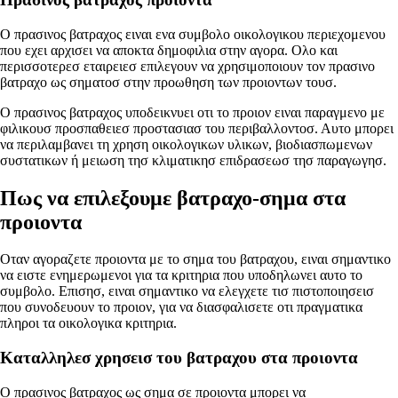
Ο πρασινος βατραχος ειναι ενα συμβολο οικολογικου περιεχομενου
που εχει αρχισει να αποκτα δημοφιλια στην αγορα. Ολο και
περισσοτερεσ εταιρειεσ επιλεγουν να χρησιμοποιουν τον πρασινο
βατραχο ως σηματοσ στην προωθηση των προιοντων τουσ.
Ο πρασινος βατραχος υποδεικνυει οτι το προιον ειναι παραγμενο με
φιλικουσ προσπαθειεσ προστασιασ του περιβαλλοντοσ. Αυτο μπορει
να περιλαμβανει τη χρηση οικολογικων υλικων, βιοδιασπωμενων
συστατικων ή μειωση τησ κλιματικησ επιδρασεωσ τησ παραγωγησ.
Πως να επιλεξουμε βατραχο-σημα στα
προιοντα
Οταν αγοραζετε προιοντα με το σημα του βατραχου, ειναι σημαντικο
να ειστε ενημερωμενοι για τα κριτηρια που υποδηλωνει αυτο το
συμβολο. Επισησ, ειναι σημαντικο να ελεγχετε τισ πιστοποιησεισ
που συνοδευουν το προιον, για να διασφαλισετε οτι πραγματικα
πληροι τα οικολογικα κριτηρια.
Καταλληλεσ χρησεισ του βατραχου στα προιοντα
Ο πρασινος βατραχος ως σημα σε προιοντα μπορει να