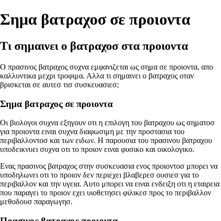
Σημα βατραχοσ σε προιοντα
Τι σημαινει ο βατραχοσ στα προιοντα
Ο πρασινος βατραχος συχνα εμφανιζεται ως σημα σε προιοντα, απο
καλλυντικα μεχρι τροφιμα. Αλλα τι σημαινει ο βατραχος οταν
βρισκεται σε αυτεσ τισ συσκευασιεσ;
Σημα βατραχος σε προιοντα
Οι βιολογοι συχνα εξηγουν οτι η επιλογη του βατραχου ως σηματοσ
για προιοντα ειναι συχνα διαφωσιμη με την προστασια του
περιβαλλοντοσ και των ειδων. Η παρουσια του πρασινου βατραχου
υποδεικνυει συχνα οτι το προιον ειναι φυσικο και οικολογικο.
Ενας πρασινος βατραχος στην συσκευασια ενος προιοντοσ μπορει να
υποδηλωνει οτι το προιον δεν περιεχει βλαβερεσ ουσιεσ για το
περιβαλλον και την υγεια. Αυτο μπορει να ειναι ενδειξη οτι η εταιρεια
που παραγει το προιον εχει υιοθετησει φιλικεσ προς το περιβαλλον
μεθοδουσ παραγωγησ.
Πρασινος βατραχος προιοντα