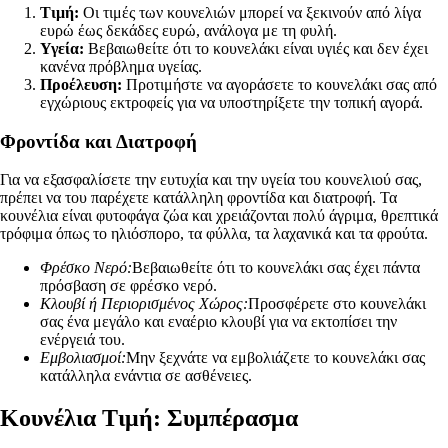
Τιμή:
Οι τιμές των κουνελιών μπορεί να ξεκινούν από λίγα
ευρώ έως δεκάδες ευρώ, ανάλογα με τη φυλή.
Υγεία:
Βεβαιωθείτε ότι το κουνελάκι είναι υγιές και δεν έχει
κανένα πρόβλημα υγείας.
Προέλευση:
Προτιμήστε να αγοράσετε το κουνελάκι σας από
εγχώριους εκτροφείς για να υποστηρίξετε την τοπική αγορά.
Φροντίδα και Διατροφή
Για να εξασφαλίσετε την ευτυχία και την υγεία του κουνελιού σας,
πρέπει να του παρέχετε κατάλληλη φροντίδα και διατροφή. Τα
κουνέλια είναι φυτοφάγα ζώα και χρειάζονται πολύ άγριμα, θρεπτικά
τρόφιμα όπως το ηλιόσπορο, τα φύλλα, τα λαχανικά και τα φρούτα.
Φρέσκο Νερό:
Βεβαιωθείτε ότι το κουνελάκι σας έχει πάντα
πρόσβαση σε φρέσκο νερό.
Κλουβί ή Περιορισμένος Χώρος:
Προσφέρετε στο κουνελάκι
σας ένα μεγάλο και εναέριο κλουβί για να εκτοπίσει την
ενέργειά του.
Εμβολιασμοί:
Μην ξεχνάτε να εμβολιάζετε το κουνελάκι σας
κατάλληλα ενάντια σε ασθένειες.
Κουνέλια Τιμή: Συμπέρασμα