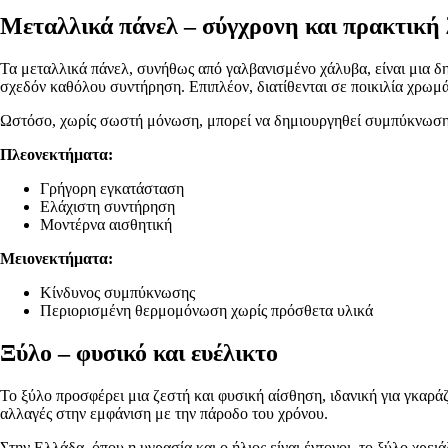
Μεταλλικά πάνελ – σύγχρονη και πρακτική
Τα μεταλλικά πάνελ, συνήθως από γαλβανισμένο χάλυβα, είναι μια δημ
σχεδόν καθόλου συντήρηση. Επιπλέον, διατίθενται σε ποικιλία χρωμ
Ωστόσο, χωρίς σωστή μόνωση, μπορεί να δημιουργηθεί συμπύκνωση 
Πλεονεκτήματα:
Γρήγορη εγκατάσταση
Ελάχιστη συντήρηση
Μοντέρνα αισθητική
Μειονεκτήματα:
Κίνδυνος συμπύκνωσης
Περιορισμένη θερμομόνωση χωρίς πρόσθετα υλικά
Ξύλο – φυσικό και ευέλικτο
Το ξύλο προσφέρει μια ζεστή και φυσική αίσθηση, ιδανική για γκαράζ
αλλαγές στην εμφάνιση με την πάροδο του χρόνου.
Στην Ελλάδα, όπου η υγρασία και ο ήλιος είναι έντονοι, το ξύλο χρε