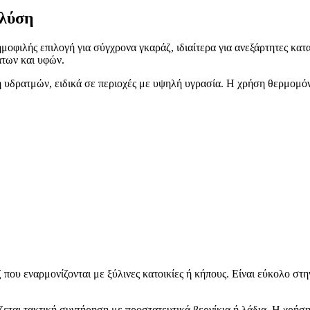
 λύση
οφιλής επιλογή για σύγχρονα γκαράζ, ιδιαίτερα για ανεξάρτητες κατα
άτων και υφών.
υδρατμών, ειδικά σε περιοχές με υψηλή υγρασία. Η χρήση θερμομόν
 που εναρμονίζονται με ξύλινες κατοικίες ή κήπους. Είναι εύκολο στη
ιάζεται τακτική συντήρηση με προστατευτικά βερνίκια ή λάδια. Η χρήσ