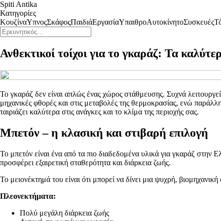
Spiti Antika
Κατηγορίες
Κουζίνα
Υπνος
Σκάφος
Παιδιά
Εργασία
Υπαιθρο
Αυτοκίνητο
Συσκευές
Τ
Ανθεκτικοί τοίχοι για το γκαράζ: Τα καλύτε
Το γκαράζ δεν είναι απλώς ένας χώρος στάθμευσης. Συχνά λειτουργεί ω
μηχανικές φθορές και στις μεταβολές της θερμοκρασίας, ενώ παράλλη
ταιριάζει καλύτερα στις ανάγκες και το κλίμα της περιοχής σας.
Μπετόν – η κλασική και στιβαρή επιλογή
Το μπετόν είναι ένα από τα πιο διαδεδομένα υλικά για γκαράζ στην Ε
προσφέρει εξαιρετική σταθερότητα και διάρκεια ζωής.
Το μειονέκτημά του είναι ότι μπορεί να δίνει μια ψυχρή, βιομηχανικ
Πλεονεκτήματα:
Πολύ μεγάλη διάρκεια ζωής