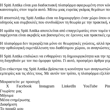
Η Spiti Antika είναι μια διαδικτυακή πλατφόρμα αφιερωμένη στον κόσ
καινοτομίες στον τομέα αυτό. Μέσω μιας ευρείας γκάμας θεμάτων που
Η αποστολή της Spiti Antika είναι να δημιουργήσει έναν χώρο όπου ο
οδηγούς και συμβουλές που συνδυάζουν τη θεωρία με την πρακτική, κ
Η ομάδα της Spiti Antika αποτελείται από επαγγελματίες στον τομέα 
παρέχονται είναι ακριβείς και βασισμένες σε έρευνες και πρακτικές ε
Η πλατφόρμα δεν περιορίζεται μόνο σε θεωρητικές γνώσεις, αλλά προ
την ορθολογική εκμετάλλευση του διαθέσιμου χώρου, οι αναγνώστε
Η Spiti Antika επιδιώκει να ενθαρρύνει τη δημιουργικότητα και την 
τη διηγηθούν με τον πιο όμορφο τρόπο. Γι αυτό, προσφέρει άρθρα γε
Στο επίκεντρο της Spiti Antika βρίσκεται η κοινότητα των αναγνωστών
εμπειρίες και τις ιδέες τους. Με αυτόν τον τρόπο, η πλατφόρμα εξελ
Μοιραστείτε με προσοχή
X
Facebook
Instagram
LinkedIn
YouTube
Pin
Γνωρίστε μας
Μήνυμα
Μέσα ενημέρωσης
Διαφήμιση
Το προφίλ μου