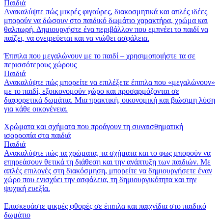
Παιδιά
Ανακαλύψτε πώς μικρές φιγούρες, διακοσμητικά και απλές ιδέες
μπορούν να δώσουν στο παιδικό δωμάτιο χαρακτήρα, χρώμα και
θαλπωρή. Δημιουργήστε ένα περιβάλλον που εμπνέει το παιδί να
παίζει, να ονειρεύεται και να νιώθει ασφάλεια.
Έπιπλα που μεγαλώνουν με το παιδί – χρησιμοποιήστε τα σε
περισσότερους χώρους
Παιδιά
Ανακαλύψτε πώς μπορείτε να επιλέξετε έπιπλα που «μεγαλώνουν»
με το παιδί, εξοικονομούν χώρο και προσαρμόζονται σε
διαφορετικά δωμάτια. Μια πρακτική, οικονομική και βιώσιμη λύση
για κάθε οικογένεια.
Χρώματα και σχήματα που προάγουν τη συναισθηματική
ισορροπία στα παιδιά
Παιδιά
Ανακαλύψτε πώς τα χρώματα, τα σχήματα και το φως μπορούν να
επηρεάσουν θετικά τη διάθεση και την ανάπτυξη των παιδιών. Με
απλές επιλογές στη διακόσμηση, μπορείτε να δημιουργήσετε έναν
χώρο που ενισχύει την ασφάλεια, τη δημιουργικότητα και την
ψυχική ευεξία.
Επισκευάστε μικρές φθορές σε έπιπλα και παιχνίδια στο παιδικό
δωμάτιο