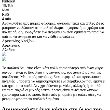
Pinterest
TikTok
Mail
RSS
4 min
Ανακαλύψτε πώς μικρές φιγούρες, διακοσμητικά και απλές ιδέες
μπορούν να δώσουν στο παιδικό δωμάτιο χαρακτήρα, χρώμα και
θαλπωρή. Δημιουργήστε ένα περιβάλλον που εμπνέει το παιδί να
παίζει, να ονειρεύεται και να νιώθει ασφάλεια.
Αριστείδης Αλεξίου
Αριστείδης
Αλεξίου
Το παιδικό δωμάτιο είναι κάτι πολύ περισσότερο από έναν χώρο
ύπνου – είναι το βασίλειο της φαντασίας, του παιχνιδιού και της
ασφάλειας. Με μικρές φιγούρες, διακοσμητικά και προσωπικές
πινελιές, μπορείτε να δημιουργήσετε ένα περιβάλλον που εμπνέει
και ηρεμεί το παιδί. Δεν χρειάζονται μεγάλες αλλαγές ή ακριβά
έπιπλα· συχνά οι μικρές λεπτομέρειες είναι αυτές που δίνουν
χαρακτήρα και ζεστασιά. Δείτε πώς μπορείτε με απλές ιδέες να
μεταμορφώσετε το παιδικό δωμάτιο.
Δημιουργήστε έναν κόσμο στο ύψος του