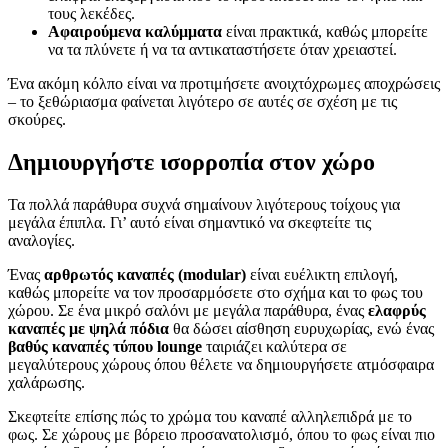
τους λεκέδες.
Αφαιρούμενα καλύμματα
είναι πρακτικά, καθώς μπορείτε
να τα πλύνετε ή να τα αντικαταστήσετε όταν χρειαστεί.
Ένα ακόμη κόλπο είναι να προτιμήσετε ανοιχτόχρωμες αποχρώσεις
– το ξεθώριασμα φαίνεται λιγότερο σε αυτές σε σχέση με τις
σκούρες.
Δημιουργήστε ισορροπία στον χώρο
Τα πολλά παράθυρα συχνά σημαίνουν λιγότερους τοίχους για
μεγάλα έπιπλα. Γι’ αυτό είναι σημαντικό να σκεφτείτε τις
αναλογίες.
Ένας
αρθρωτός καναπές (modular)
είναι ευέλικτη επιλογή,
καθώς μπορείτε να τον προσαρμόσετε στο σχήμα και το φως του
χώρου. Σε ένα μικρό σαλόνι με μεγάλα παράθυρα, ένας
ελαφρύς
καναπές με ψηλά πόδια
θα δώσει αίσθηση ευρυχωρίας, ενώ ένας
βαθύς καναπές τύπου lounge
ταιριάζει καλύτερα σε
μεγαλύτερους χώρους όπου θέλετε να δημιουργήσετε ατμόσφαιρα
χαλάρωσης.
Σκεφτείτε επίσης πώς το χρώμα του καναπέ αλληλεπιδρά με το
φως. Σε χώρους με βόρειο προσανατολισμό, όπου το φως είναι πιο