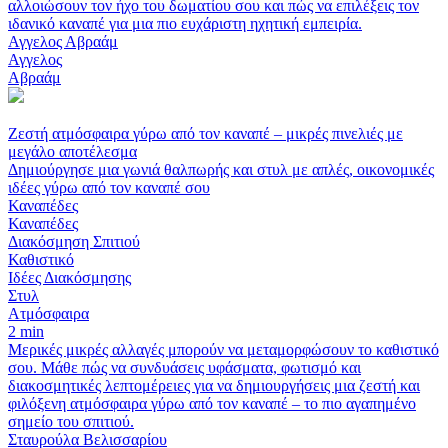
αλλοιώσουν τον ήχο του δωματίου σου και πώς να επιλέξεις τον
ιδανικό καναπέ για μια πιο ευχάριστη ηχητική εμπειρία.
Αγγελος Αβραάμ
Αγγελος
Αβραάμ
Ζεστή ατμόσφαιρα γύρω από τον καναπέ – μικρές πινελιές με
μεγάλο αποτέλεσμα
Δημιούργησε μια γωνιά θαλπωρής και στυλ με απλές, οικονομικές
ιδέες γύρω από τον καναπέ σου
Καναπέδες
Καναπέδες
Διακόσμηση Σπιτιού
Καθιστικό
Ιδέες Διακόσμησης
Στυλ
Ατμόσφαιρα
2 min
Μερικές μικρές αλλαγές μπορούν να μεταμορφώσουν το καθιστικό
σου. Μάθε πώς να συνδυάσεις υφάσματα, φωτισμό και
διακοσμητικές λεπτομέρειες για να δημιουργήσεις μια ζεστή και
φιλόξενη ατμόσφαιρα γύρω από τον καναπέ – το πιο αγαπημένο
σημείο του σπιτιού.
Σταυρούλα Βελισσαρίου