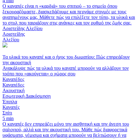
4 min
Ο καναπές είναι η «καρδιά» του σπιτιού – το σημείο όπου
ξεκουραζόμαστε, διασκεδάζουμε και περνάμε στιγμές με τους
αγαπημένους μας. Μάθετε πώς να επιλέξετε τον τύπο, τα υλικά και
το στυλ που ταιριάζουν στις ανάγκες και τον ρυθμό της ζωής σας.
Αριστείδης Αλεξίου
Αριστείδης
Αλεξίου
Τα υλικά του καναπέ και ο ήχος του δωματίου: Πώς επηρεάζουν
την ακουστική
Ανακάλυψε πώς τα υλικά του καναπέ μπορούν να αλλάξουν τον
τρόπο που «ακούγεται» ο χώρος σου
Καναπέδες
Καναπέδες
Ακουστική
Εσωτερική Διακόσμηση
Έπιπλα
Καναπές
Σπίτι
5 min
Ο καναπές δεν επηρεάζει μόνο την αισθητική και την άνεση του
σαλονιού, αλλά και την ακουστική του. Μάθε πώς διαφορετικά
υφάσματα, γέμισμα και σχήματα μπορούν να βελτιώσουν ή να