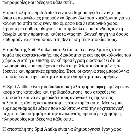
πληροφορίες και ιδέες για κάθε σπίτι.
Η αποστολή της Spiti Antika είναι να δημιουργήσει έναν χώρο
όπου οι αναγνώστες μπορούν να βρουν όλα όσα χρειάζονται για να
κάνουν το σπίτι τους έναν πιο όμορφο και λειτουργικό χώρο.
Προσφέρει άρθρα, οδηγούς και συμβουλές που συνδυάζουν τη
θεωρία με την πρακτική, καθιστώντας την ιδανική πηγή για όσους
επιθυμούν να επενδύσουν στη βελτίωση της κατοικίας τους.
Η ομάδα της Spiti Antika αποτελείται από επαγγελματίες στον
τομέα της αρχιτεκτονικής, της διακόσμησης και της ψυχολογίας του
χώρου. Αυτή η διεπιστημονική προσέγγιση διασφαλίζει ότι οι
πληροφορίες που παρέχονται είναι ακριβείς και βασισμένες σε
έρευνες και πρακτικές εμπειρίες. Έτσι, οι αναγνώστες μπορούν να
εμπιστεύονται την ποιότητα και την εγκυρότητα των άρθρων.
Η Spiti Antika είναι μια διαδικτυακή πλατφόρμα αφιερωμένη στον
κόσμο της κατοικίας και της διακόσμησης, που στοχεύει να
εμπνεύσει και να ενημερώσει τους αναγνώστες της για τις
τελευταίες τάσεις και καινοτομίες στον τομέα αυτό. Μέσω μιας
ευρείας γκάμας θεμάτων που καλύπτουν από την αρχιτεκτονική
μέχρι τη διακόσμηση και την ανακαίνιση, προσφέρει χρήσιμες
πληροφορίες και ιδέες για κάθε σπίτι.
Η αποστολή της Spiti Antika είναι να δημιουργήσει έναν χώρο