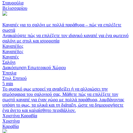
Σταυρούλα
Βελισσαρίου
Καναπές για το σαλόνι με πολλά παράθυρα – πώς να επιλέξετε
σωστά
Ανακαλύψτε πώς να επιλέξετε τον ιδανικό καναπέ για ένα φωτεινό
σαλόνι με στυλ και ισορροπία
Καναπέδες
Καναπέδες
Καναπές
Σαλόνι
Διακόσμηση Εσωτερικού Χώρου
Έπιπλα
Στυλ Σπιτιού
5 min
Το φυσικό φως μπορεί να αναδείξει ή να αλλοιώσει την
ατμόσφαιρα του σαλονιού σας. Μάθετε πώς να επιλέξετε τον
σωστό καναπέ για έναν χώρο με πολλά παράθυρα, λαμβάνοντας
υπόψη το φως, τα υλικά και τη διάταξη, ώστε να δημιουργήσετε
ένα άνετο και καλαίσθητο περιβάλλον.
Χριστίνα Καραβία
Χριστίνα
Καραβία