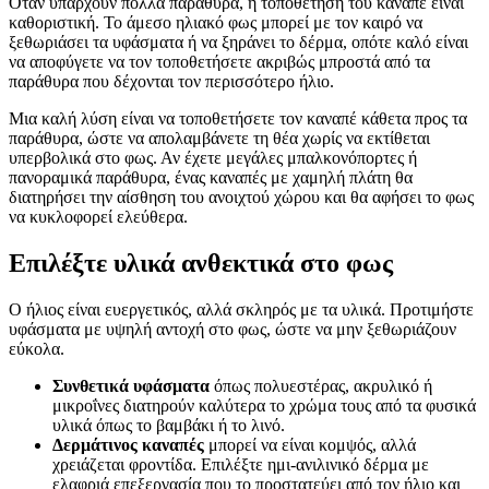
Όταν υπάρχουν πολλά παράθυρα, η τοποθέτηση του καναπέ είναι
καθοριστική. Το άμεσο ηλιακό φως μπορεί με τον καιρό να
ξεθωριάσει τα υφάσματα ή να ξηράνει το δέρμα, οπότε καλό είναι
να αποφύγετε να τον τοποθετήσετε ακριβώς μπροστά από τα
παράθυρα που δέχονται τον περισσότερο ήλιο.
Μια καλή λύση είναι να τοποθετήσετε τον καναπέ κάθετα προς τα
παράθυρα, ώστε να απολαμβάνετε τη θέα χωρίς να εκτίθεται
υπερβολικά στο φως. Αν έχετε μεγάλες μπαλκονόπορτες ή
πανοραμικά παράθυρα, ένας καναπές με χαμηλή πλάτη θα
διατηρήσει την αίσθηση του ανοιχτού χώρου και θα αφήσει το φως
να κυκλοφορεί ελεύθερα.
Επιλέξτε υλικά ανθεκτικά στο φως
Ο ήλιος είναι ευεργετικός, αλλά σκληρός με τα υλικά. Προτιμήστε
υφάσματα με υψηλή αντοχή στο φως, ώστε να μην ξεθωριάζουν
εύκολα.
Συνθετικά υφάσματα
όπως πολυεστέρας, ακρυλικό ή
μικροΐνες διατηρούν καλύτερα το χρώμα τους από τα φυσικά
υλικά όπως το βαμβάκι ή το λινό.
Δερμάτινος καναπές
μπορεί να είναι κομψός, αλλά
χρειάζεται φροντίδα. Επιλέξτε ημι-ανιλινικό δέρμα με
ελαφριά επεξεργασία που το προστατεύει από τον ήλιο και