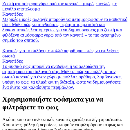
Ζεστή ατμόσφαιρα γύρω από τον καναπέ – μικρές πινελιές με
μεγάλο αποτέλεσμα
Καναπέδες
Μερικές μικρές αλλαγές μπορούν να μεταμορφώσουν το καθιστικό
σου. Μάθε πώς να συνδυάσεις υφάσματα, φωτισμό και
διακοσμητικές λεπτομέρειες για να δημιουργήσεις μια ζεστή και
φιλόξενη ατμόσφαιρα γύρω από τον καναπέ – το πιο αγαπημένο
σημείο του σπιτιού.
Καναπές για το σαλόνι με πολλά παράθυρα – πώς να επιλέξετε
σωστά
Καναπέδες
Το φυσικό φως μπορεί να αναδείξει ή να αλλοιώσει την
ατμόσφαιρα του σαλονιού σας. Μάθετε πώς να επιλέξετε τον
σωστό καναπέ για έναν χώρο με πολλά παράθυρα, λαμβάνοντας
υπόψη το φως, τα υλικά και τη διάταξη, ώστε να δημιουργήσετε
ένα άνετο και καλαίσθητο περιβάλλον.
Χρησιμοποιήστε υφάσματα για να
φιλτράρετε το φως
Ακόμη και ο πιο ανθεκτικός καναπές χρειάζεται λίγη προστασία.
Κουρτίνες, ρόλερ ή περσίδες μπορούν να φιλτράρουν το φως και
να παρατείνουν τη διάρκεια ζωής των υφασμάτων.