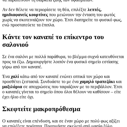
Αν δεν θέλετε να περιορίσετε τη θέα, επιλέξτε
λεπτές,
ημιδιαφανείς κουρτίνες
που μειώνουν την ένταση του φωτός
χωρίς να σκοτεινιάζουν τον χώρο. Έτσι διατηρείτε το φυσικό φως,
ενώ προστατεύετε τα έπιπλα.
Κάντε τον καναπέ το επίκεντρο του
σαλονιού
Σε ένα σαλόνι με πολλά παράθυρα, το βλέμμα συχνά κατευθύνεται
προς τα έξω. Δημιουργήστε λοιπόν ένα φυσικό σημείο εστίασης
γύρω από τον καναπέ.
Ένα
χαλί
κάτω από τον καναπέ ενώνει οπτικά τον χώρο και
προσθέτει ζεστασιά. Συνδυάστε το με ένα
χαμηλό τραπεζάκι
και
μαξιλάρια
σε αποχρώσεις που ταιριάζουν με το περιβάλλον. Έτσι
ο καναπές γίνεται το σημείο όπου όλοι θέλουν να καθίσουν – είτε
έχει ήλιο είτε όχι.
Σκεφτείτε μακροπρόθεσμα
Ο καναπές είναι επένδυση, και σε έναν χώρο με πολύ φως αξίζει
να επιλέξετε ποιότητα. Προτιμήστε σκελετό από μασίφ ξύλο,