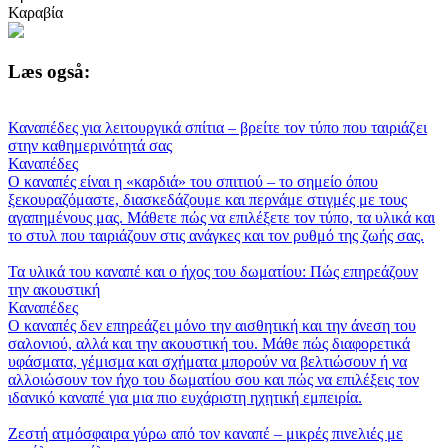
Καραβία
Læs også:
Καναπέδες για λειτουργικά σπίτια – βρείτε τον τύπο που ταιριάζει
στην καθημερινότητά σας
Καναπέδες
Ο καναπές είναι η «καρδιά» του σπιτιού – το σημείο όπου
ξεκουραζόμαστε, διασκεδάζουμε και περνάμε στιγμές με τους
αγαπημένους μας. Μάθετε πώς να επιλέξετε τον τύπο, τα υλικά και
το στυλ που ταιριάζουν στις ανάγκες και τον ρυθμό της ζωής σας.
Τα υλικά του καναπέ και ο ήχος του δωματίου: Πώς επηρεάζουν
την ακουστική
Καναπέδες
Ο καναπές δεν επηρεάζει μόνο την αισθητική και την άνεση του
σαλονιού, αλλά και την ακουστική του. Μάθε πώς διαφορετικά
υφάσματα, γέμισμα και σχήματα μπορούν να βελτιώσουν ή να
αλλοιώσουν τον ήχο του δωματίου σου και πώς να επιλέξεις τον
ιδανικό καναπέ για μια πιο ευχάριστη ηχητική εμπειρία.
Ζεστή ατμόσφαιρα γύρω από τον καναπέ – μικρές πινελιές με