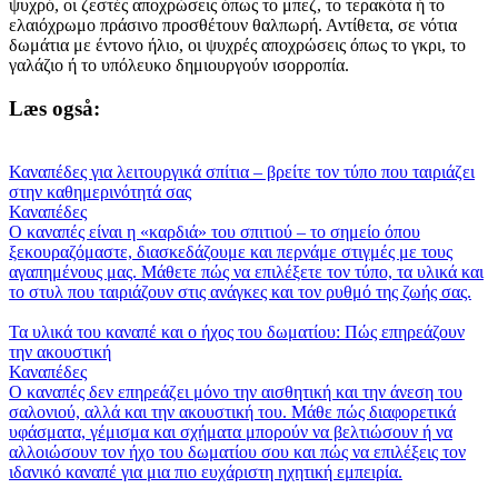
ψυχρό, οι ζεστές αποχρώσεις όπως το μπεζ, το τερακότα ή το
ελαιόχρωμο πράσινο προσθέτουν θαλπωρή. Αντίθετα, σε νότια
δωμάτια με έντονο ήλιο, οι ψυχρές αποχρώσεις όπως το γκρι, το
γαλάζιο ή το υπόλευκο δημιουργούν ισορροπία.
Læs også:
Καναπέδες για λειτουργικά σπίτια – βρείτε τον τύπο που ταιριάζει
στην καθημερινότητά σας
Καναπέδες
Ο καναπές είναι η «καρδιά» του σπιτιού – το σημείο όπου
ξεκουραζόμαστε, διασκεδάζουμε και περνάμε στιγμές με τους
αγαπημένους μας. Μάθετε πώς να επιλέξετε τον τύπο, τα υλικά και
το στυλ που ταιριάζουν στις ανάγκες και τον ρυθμό της ζωής σας.
Τα υλικά του καναπέ και ο ήχος του δωματίου: Πώς επηρεάζουν
την ακουστική
Καναπέδες
Ο καναπές δεν επηρεάζει μόνο την αισθητική και την άνεση του
σαλονιού, αλλά και την ακουστική του. Μάθε πώς διαφορετικά
υφάσματα, γέμισμα και σχήματα μπορούν να βελτιώσουν ή να
αλλοιώσουν τον ήχο του δωματίου σου και πώς να επιλέξεις τον
ιδανικό καναπέ για μια πιο ευχάριστη ηχητική εμπειρία.