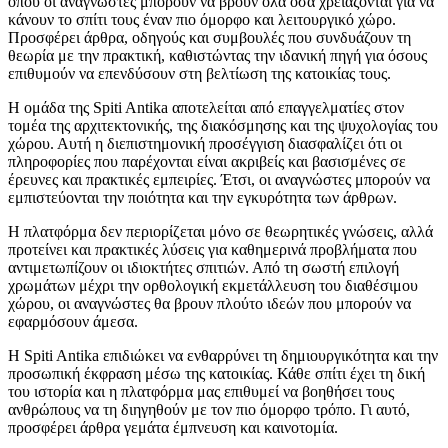
όπου οι αναγνώστες μπορούν να βρουν όλα όσα χρειάζονται για να
κάνουν το σπίτι τους έναν πιο όμορφο και λειτουργικό χώρο.
Προσφέρει άρθρα, οδηγούς και συμβουλές που συνδυάζουν τη
θεωρία με την πρακτική, καθιστώντας την ιδανική πηγή για όσους
επιθυμούν να επενδύσουν στη βελτίωση της κατοικίας τους.
Η ομάδα της Spiti Antika αποτελείται από επαγγελματίες στον
τομέα της αρχιτεκτονικής, της διακόσμησης και της ψυχολογίας του
χώρου. Αυτή η διεπιστημονική προσέγγιση διασφαλίζει ότι οι
πληροφορίες που παρέχονται είναι ακριβείς και βασισμένες σε
έρευνες και πρακτικές εμπειρίες. Έτσι, οι αναγνώστες μπορούν να
εμπιστεύονται την ποιότητα και την εγκυρότητα των άρθρων.
Η πλατφόρμα δεν περιορίζεται μόνο σε θεωρητικές γνώσεις, αλλά
προτείνει και πρακτικές λύσεις για καθημερινά προβλήματα που
αντιμετωπίζουν οι ιδιοκτήτες σπιτιών. Από τη σωστή επιλογή
χρωμάτων μέχρι την ορθολογική εκμετάλλευση του διαθέσιμου
χώρου, οι αναγνώστες θα βρουν πλούτο ιδεών που μπορούν να
εφαρμόσουν άμεσα.
Η Spiti Antika επιδιώκει να ενθαρρύνει τη δημιουργικότητα και την
προσωπική έκφραση μέσω της κατοικίας. Κάθε σπίτι έχει τη δική
του ιστορία και η πλατφόρμα μας επιθυμεί να βοηθήσει τους
ανθρώπους να τη διηγηθούν με τον πιο όμορφο τρόπο. Γι αυτό,
προσφέρει άρθρα γεμάτα έμπνευση και καινοτομία.