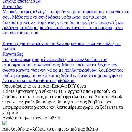
μεγάλο αποτέλεσμα
Καναπέδες
Μερικές μικρές αλλαγές μπορούν να μεταμορφώσουν το καθιστικό
σου. Μάθε πώς να συνδυάσεις υφάσματα, φωτισμό και
διακοσμητικές λεπτομέρειες για να δημιουργήσεις μια ζεστή και
φιλόξενη ατμόσφαιρα γύρω από τον καναπέ – το πιο αγαπημένο
σημείο του σπιτιού.
Καναπές για το σαλόνι με πολλά παράθυρα – πώς να επιλέξετε
σωστά
Καναπέδες
Το φυσικό φως μπορεί να αναδείξει ή να αλλοιώσει την
ατμόσφαιρα του σαλονιού σας. Μάθετε πώς να επιλέξετε τον
σωστό καναπέ για έναν χώρο με πολλά παράθυρα, λαμβάνοντας
υπόψη το φως, τα υλικά και τη διάταξη, ώστε να δημιουργήσετε
ένα άνετο και καλαίσθητο περιβάλλον.
Φρεσκάρετε το σπίτι σας: Εύκολα DIY έργα
Πάρτε έμπνευση για εύκολες DIY εργασίες που μπορούν να
δώσουν στο σπίτι σας μια ανάσα φρέσκου αέρα. Αυτό το ebook
περιέχει οδηγούς βήμα προς βήμα για να σας βοηθήσει να
μεταμορφώσετε χώρους και λεπτομέρειες χωρίς να ξοδέψετε τα
χρήματα.
Ανοίξτε το ηλεκτρονικό βιβλίο
Ακολουθήστε - λάβετε το ενημερωτικό μας δελτίο