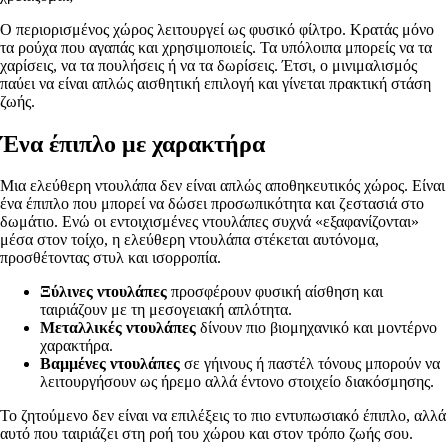
Ο περιορισμένος χώρος λειτουργεί ως φυσικό φίλτρο. Κρατάς μόνο
τα ρούχα που αγαπάς και χρησιμοποιείς. Τα υπόλοιπα μπορείς να τα
χαρίσεις, να τα πουλήσεις ή να τα δωρίσεις. Έτσι, ο μινιμαλισμός
παύει να είναι απλώς αισθητική επιλογή και γίνεται πρακτική στάση
ζωής.
Ένα έπιπλο με χαρακτήρα
Μια ελεύθερη ντουλάπα δεν είναι απλώς αποθηκευτικός χώρος. Είναι
ένα έπιπλο που μπορεί να δώσει προσωπικότητα και ζεστασιά στο
δωμάτιο. Ενώ οι εντοιχισμένες ντουλάπες συχνά «εξαφανίζονται»
μέσα στον τοίχο, η ελεύθερη ντουλάπα στέκεται αυτόνομα,
προσθέτοντας στυλ και ισορροπία.
Ξύλινες ντουλάπες
προσφέρουν φυσική αίσθηση και
ταιριάζουν με τη μεσογειακή απλότητα.
Μεταλλικές ντουλάπες
δίνουν πιο βιομηχανικό και μοντέρνο
χαρακτήρα.
Βαμμένες ντουλάπες
σε γήινους ή παστέλ τόνους μπορούν να
λειτουργήσουν ως ήρεμο αλλά έντονο στοιχείο διακόσμησης.
Το ζητούμενο δεν είναι να επιλέξεις το πιο εντυπωσιακό έπιπλο, αλλά
αυτό που ταιριάζει στη ροή του χώρου και στον τρόπο ζωής σου.