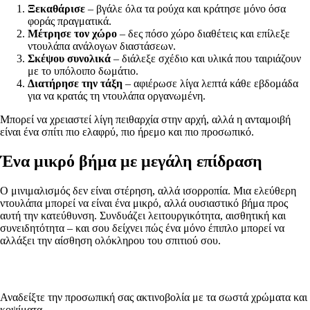
Ξεκαθάρισε
– βγάλε όλα τα ρούχα και κράτησε μόνο όσα
φοράς πραγματικά.
Μέτρησε τον χώρο
– δες πόσο χώρο διαθέτεις και επίλεξε
ντουλάπα ανάλογων διαστάσεων.
Σκέψου συνολικά
– διάλεξε σχέδιο και υλικά που ταιριάζουν
με το υπόλοιπο δωμάτιο.
Διατήρησε την τάξη
– αφιέρωσε λίγα λεπτά κάθε εβδομάδα
για να κρατάς τη ντουλάπα οργανωμένη.
Μπορεί να χρειαστεί λίγη πειθαρχία στην αρχή, αλλά η ανταμοιβή
είναι ένα σπίτι πιο ελαφρύ, πιο ήρεμο και πιο προσωπικό.
Ένα μικρό βήμα με μεγάλη επίδραση
Ο μινιμαλισμός δεν είναι στέρηση, αλλά ισορροπία. Μια ελεύθερη
ντουλάπα μπορεί να είναι ένα μικρό, αλλά ουσιαστικό βήμα προς
αυτή την κατεύθυνση. Συνδυάζει λειτουργικότητα, αισθητική και
συνειδητότητα – και σου δείχνει πώς ένα μόνο έπιπλο μπορεί να
αλλάξει την αίσθηση ολόκληρου του σπιτιού σου.
Αναδείξτε την προσωπική σας ακτινοβολία με τα σωστά χρώματα και
κοψίματα